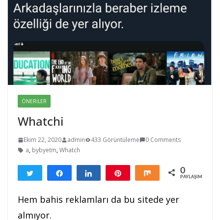
ÖNERILER
Whatchi
Ekim 22, 2020
admin
433 Görüntüleme
0 Comments
a
,
bybyetm
,
Whatch
0
Tweetle
Paylaş
Paylaş
Pin
Paylaş
PAYLAŞIMLAR
Hem bahis reklamları da bu sitede yer
almıyor.