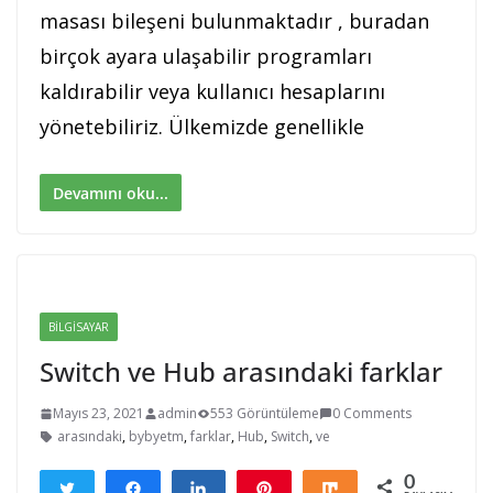
masası bileşeni bulunmaktadır , buradan
birçok ayara ulaşabilir programları
kaldırabilir veya kullanıcı hesaplarını
yönetebiliriz. Ülkemizde genellikle
Devamını oku...
BILGISAYAR
Switch ve Hub arasındaki farklar
Mayıs 23, 2021
admin
553 Görüntüleme
0 Comments
arasındaki
,
bybyetm
,
farklar
,
Hub
,
Switch
,
ve
0
Tweetle
Paylaş
Paylaş
Pin
Paylaş