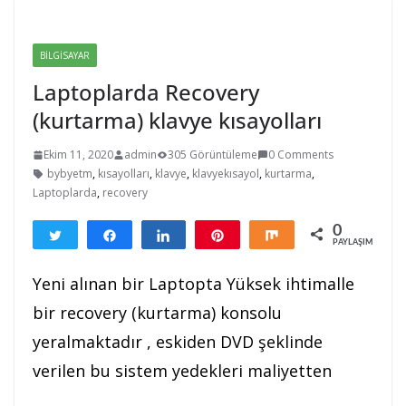
BILGISAYAR
Laptoplarda Recovery
(kurtarma) klavye kısayolları
Ekim 11, 2020
admin
305 Görüntüleme
0 Comments
bybyetm
,
kısayolları
,
klavye
,
klavyekısayol
,
kurtarma
,
Laptoplarda
,
recovery
0
Tweetle
Paylaş
Paylaş
Pin
Paylaş
PAYLAŞIMLAR
Yeni alınan bir Laptopta Yüksek ihtimalle
bir recovery (kurtarma) konsolu
yeralmaktadır , eskiden DVD şeklinde
verilen bu sistem yedekleri maliyetten