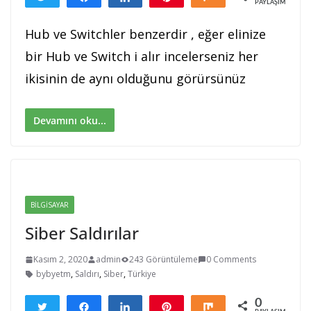
PAYLAŞIMLAR
Hub ve Switchler benzerdir , eğer elinize
bir Hub ve Switch i alır incelerseniz her
ikisinin de aynı olduğunu görürsünüz
Devamını oku...
BILGISAYAR
Siber Saldırılar
Kasım 2, 2020
admin
243 Görüntüleme
0 Comments
bybyetm
,
Saldırı
,
Siber
,
Türkiye
0
Tweetle
Paylaş
Paylaş
Pin
Paylaş