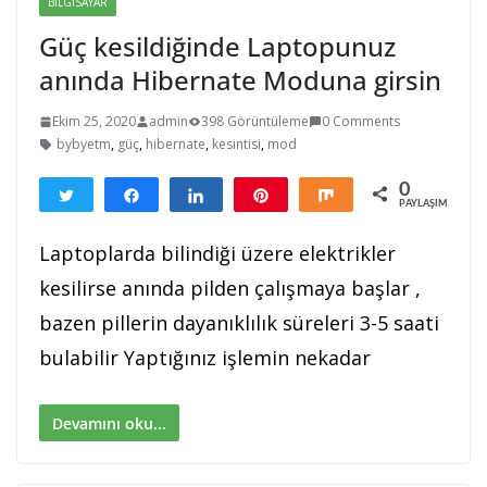
BILGISAYAR
Güç kesildiğinde Laptopunuz
anında Hibernate Moduna girsin
Ekim 25, 2020
admin
398 Görüntüleme
0 Comments
bybyetm
,
güç
,
hibernate
,
kesintisi
,
mod
0
Tweetle
Paylaş
Paylaş
Pin
Paylaş
PAYLAŞIMLAR
Laptoplarda bilindiği üzere elektrikler
kesilirse anında pilden çalışmaya başlar ,
bazen pillerin dayanıklılık süreleri 3-5 saati
bulabilir Yaptığınız işlemin nekadar
Devamını oku...