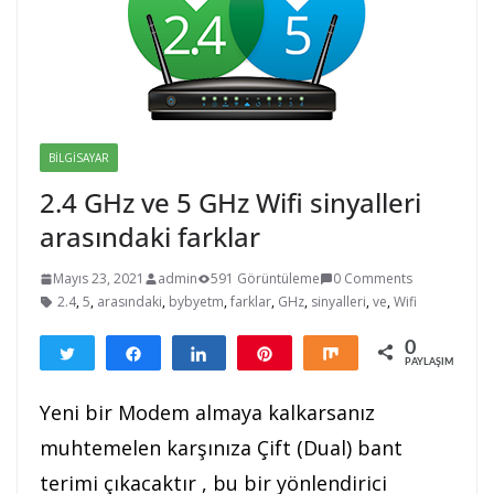
BILGISAYAR
2.4 GHz ve 5 GHz Wifi sinyalleri
arasındaki farklar
Mayıs 23, 2021
admin
591 Görüntüleme
0 Comments
2.4
,
5
,
arasındaki
,
bybyetm
,
farklar
,
GHz
,
sinyalleri
,
ve
,
Wifi
0
Tweetle
Paylaş
Paylaş
Pin
Paylaş
PAYLAŞIMLAR
Yeni bir Modem almaya kalkarsanız
muhtemelen karşınıza Çift (Dual) bant
terimi çıkacaktır , bu bir yönlendirici