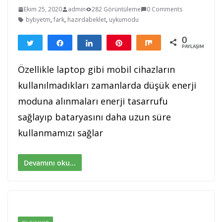
Ekim 25, 2020
admin
282 Görüntüleme
0 Comments
bybyetm
,
fark
,
hazırdabeklet
,
uykumodu
0
Tweetle
Paylaş
Paylaş
Pin
Paylaş
PAYLAŞIMLAR
Özellikle laptop gibi mobil cihazların
kullanılmadıkları zamanlarda düşük enerji
moduna alınmaları enerji tasarrufu
sağlayıp bataryasını daha uzun süre
kullanmamızı sağlar
Devamını oku...