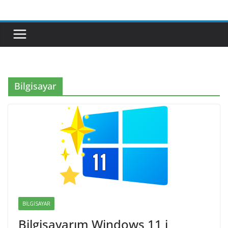
Skip
to
content
Bilgisayar
BILGISAYAR
Bilgisayarım Windows 11 i