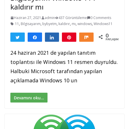
kaldırır mı
Haziran 27, 2021
admin
437 Görüntüleme
0 Comments
11
,
Bilgisayarım
,
bybyetm
,
kaldırır
,
mı
,
windows
,
Windows11
0
Tweetle
Paylaş
Paylaş
Pin
Paylaş
PAYLAŞIMLAR
24 haziran 2021 de yapılan tanıtım
toplantısı ile Windows 11 resmen duyruldu.
Halbuki Microsoft tarafından yapılan
açıklamada Windows 10 un
Devamını oku...