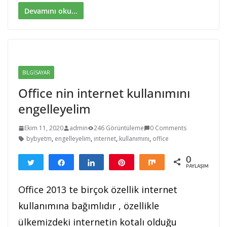
Devamını oku...
BILGISAYAR
Office nin internet kullanımını
engelleyelim
Ekim 11, 2020
admin
246 Görüntüleme
0 Comments
bybyetm
,
engelleyelim
,
internet
,
kullanımını
,
office
0
Tweetle
Paylaş
Paylaş
Pin
Paylaş
PAYLAŞIMLAR
Office 2013 te birçok özellik internet
kullanımına bağımlıdır , özellikle
ülkemizdeki internetin kotalı olduğu