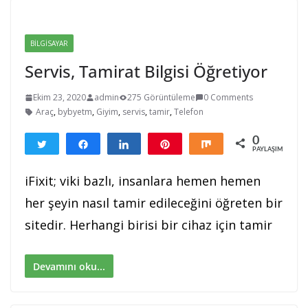
BILGISAYAR
Servis, Tamirat Bilgisi Öğretiyor
Ekim 23, 2020
admin
275 Görüntüleme
0 Comments
Araç
,
bybyetm
,
Giyim
,
servis
,
tamir
,
Telefon
0
Tweetle
Paylaş
Paylaş
Pin
Paylaş
PAYLAŞIMLAR
iFixit; viki bazlı, insanlara hemen hemen
her şeyin nasıl tamir edileceğini öğreten bir
sitedir. Herhangi birisi bir cihaz için tamir
Devamını oku...