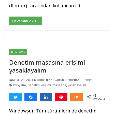
(Router) tarafından kullanılan iki
Devamını oku...
BILGISAYAR
Denetim masasına erişimi
yasaklayalım
Mayıs 23, 2021
admin
587 Görüntüleme
0 Comments
bybyetm
,
Denetim
,
erişimi
,
masasına
,
yasaklayalım
0
Tweetle
Paylaş
Paylaş
Pin
Paylaş
PAYLAŞIMLAR
Windowsun Tüm sürümlerinde denetim