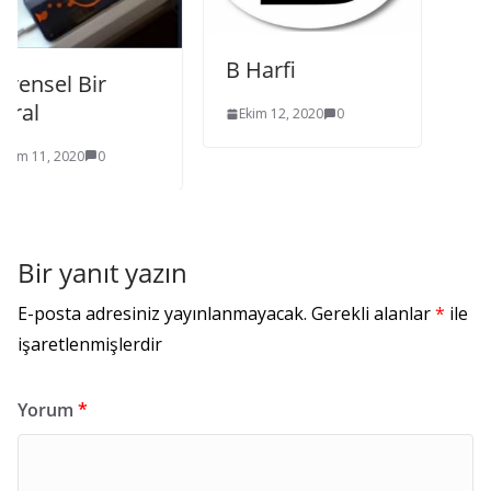
B Harfi
el Bir
Ekim 12, 2020
0
 2020
0
Bir yanıt yazın
E-posta adresiniz yayınlanmayacak.
Gerekli alanlar
*
ile
işaretlenmişlerdir
Yorum
*