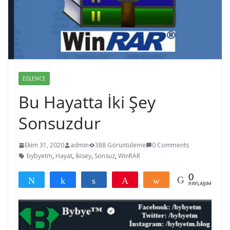
EĞLENCE
Bu Hayatta İki Şey
Sonsuzdur
Ekim 31, 2020
admin
388 Görüntüleme
0 Comments
bybyetm
,
Hayat
,
İkisey
,
Sonsuz
,
WinRAR
0
Tweetle
Paylaş
Paylaş
Pin
Paylaş
PAYLAŞIMLAR